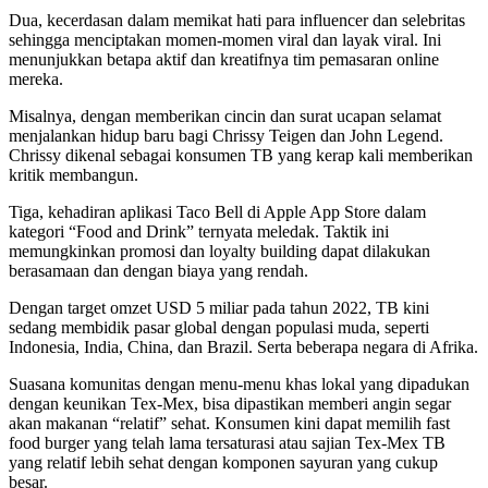
Dua, kecerdasan dalam memikat hati para influencer dan selebritas
sehingga menciptakan momen-momen viral dan layak viral. Ini
menunjukkan betapa aktif dan kreatifnya tim pemasaran online
mereka.
Misalnya, dengan memberikan cincin dan surat ucapan selamat
menjalankan hidup baru bagi Chrissy Teigen dan John Legend.
Chrissy dikenal sebagai konsumen TB yang kerap kali memberikan
kritik membangun.
Tiga, kehadiran aplikasi Taco Bell di Apple App Store dalam
kategori “Food and Drink” ternyata meledak. Taktik ini
memungkinkan promosi dan loyalty building dapat dilakukan
berasamaan dan dengan biaya yang rendah.
Dengan target omzet USD 5 miliar pada tahun 2022, TB kini
sedang membidik pasar global dengan populasi muda, seperti
Indonesia, India, China, dan Brazil. Serta beberapa negara di Afrika.
Suasana komunitas dengan menu-menu khas lokal yang dipadukan
dengan keunikan Tex-Mex, bisa dipastikan memberi angin segar
akan makanan “relatif” sehat. Konsumen kini dapat memilih fast
food burger yang telah lama tersaturasi atau sajian Tex-Mex TB
yang relatif lebih sehat dengan komponen sayuran yang cukup
besar.