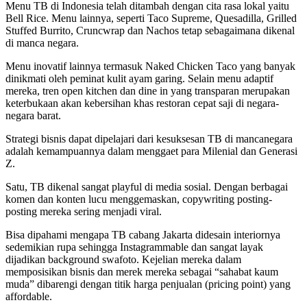
Menu TB di Indonesia telah ditambah dengan cita rasa lokal yaitu
Bell Rice. Menu lainnya, seperti Taco Supreme, Quesadilla, Grilled
Stuffed Burrito, Cruncwrap dan Nachos tetap sebagaimana dikenal
di manca negara.
Menu inovatif lainnya termasuk Naked Chicken Taco yang banyak
dinikmati oleh peminat kulit ayam garing. Selain menu adaptif
mereka, tren open kitchen dan dine in yang transparan merupakan
keterbukaan akan kebersihan khas restoran cepat saji di negara-
negara barat.
Strategi bisnis dapat dipelajari dari kesuksesan TB di mancanegara
adalah kemampuannya dalam menggaet para Milenial dan Generasi
Z.
Satu, TB dikenal sangat playful di media sosial. Dengan berbagai
komen dan konten lucu menggemaskan, copywriting posting-
posting mereka sering menjadi viral.
Bisa dipahami mengapa TB cabang Jakarta didesain interiornya
sedemikian rupa sehingga Instagrammable dan sangat layak
dijadikan background swafoto. Kejelian mereka dalam
memposisikan bisnis dan merek mereka sebagai “sahabat kaum
muda” dibarengi dengan titik harga penjualan (pricing point) yang
affordable.