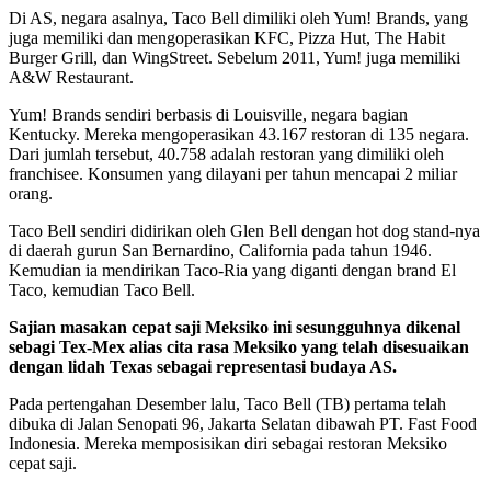
Di AS, negara asalnya, Taco Bell dimiliki oleh Yum! Brands, yang
juga memiliki dan mengoperasikan KFC, Pizza Hut, The Habit
Burger Grill, dan WingStreet. Sebelum 2011, Yum! juga memiliki
A&W Restaurant.
Yum! Brands sendiri berbasis di Louisville, negara bagian
Kentucky. Mereka mengoperasikan 43.167 restoran di 135 negara.
Dari jumlah tersebut, 40.758 adalah restoran yang dimiliki oleh
franchisee. Konsumen yang dilayani per tahun mencapai 2 miliar
orang.
Taco Bell sendiri didirikan oleh Glen Bell dengan hot dog stand-nya
di daerah gurun San Bernardino, California pada tahun 1946.
Kemudian ia mendirikan Taco-Ria yang diganti dengan brand El
Taco, kemudian Taco Bell.
Sajian masakan cepat saji Meksiko ini sesungguhnya dikenal
sebagi Tex-Mex alias cita rasa Meksiko yang telah disesuaikan
dengan lidah Texas sebagai representasi budaya AS.
Pada pertengahan Desember lalu, Taco Bell (TB) pertama telah
dibuka di Jalan Senopati 96, Jakarta Selatan dibawah PT. Fast Food
Indonesia. Mereka memposisikan diri sebagai restoran Meksiko
cepat saji.